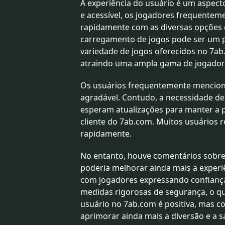
A experiência do usuário é um aspecto
e acessível, os jogadores frequentem
rapidamente com as diversas opções d
carregamento de jogos pode ser um pou
variedade de jogos oferecidos no 7ab
atraindo uma ampla gama de jogador
Os usuários frequentemente mencionam
agradável. Contudo, a necessidade de 
esperam atualizações para manter a 
cliente do 7ab.com. Muitos usuários 
rapidamente.
No entanto, houve comentários sobre 
poderia melhorar ainda mais a experi
com jogadores expressando confiança
medidas rigorosas de segurança, o qu
usuário no 7ab.com é positiva, mas 
aprimorar ainda mais a diversão e a s