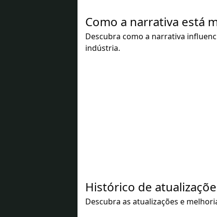
Como a narrativa está
Descubra como a narrativa influenc
indústria.
Histórico de atualizaçõ
Descubra as atualizações e melhori