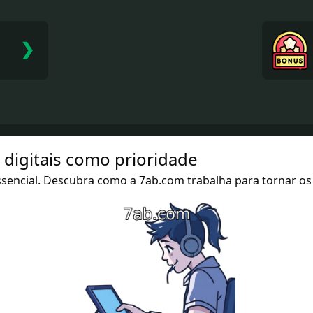
❯
 digitais como prioridade
essencial. Descubra como a 7ab.com trabalha para tornar os