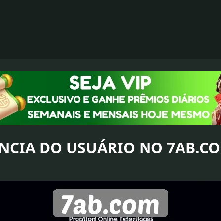
ÊNCIA DO USUÁRIO NO 7AB.C