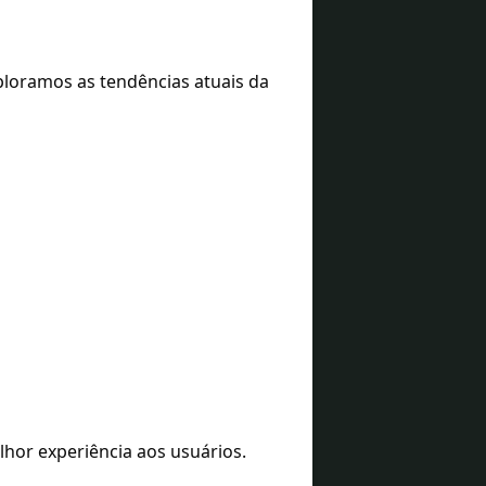
loramos as tendências atuais da
hor experiência aos usuários.