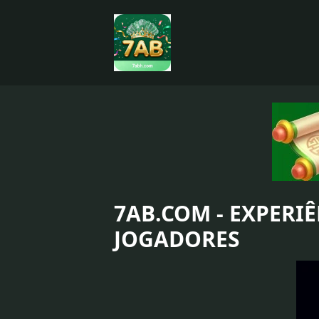
7AB.COM - EXPERI
JOGADORES