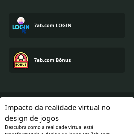
7ab.com LOGIN
7ab.com Bônus
Impacto da realidade virtual no
design de jogos
Descubra como a realidade virtual está