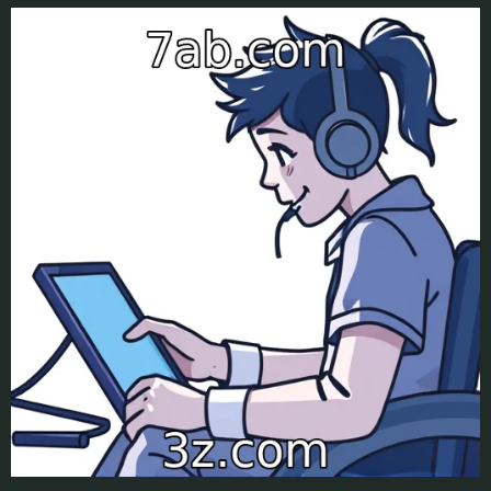
JOGOS
DE
MESA
PAGAMENTOS
ROLETA
POKER
ONLINE
BLACKJACK
MAIS