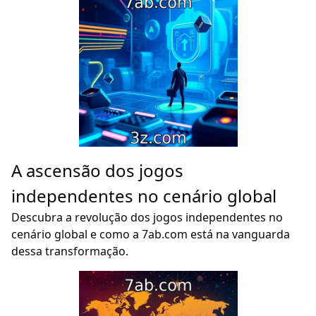
A ascensão dos jogos
independentes no cenário global
Descubra a revolução dos jogos independentes no
cenário global e como a 7ab.com está na vanguarda
dessa transformação.