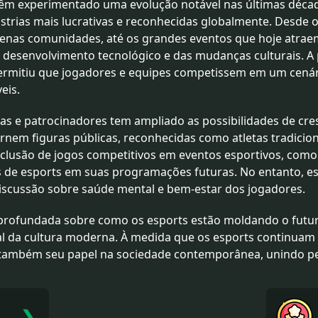
, têm experimentado uma evolução notável nas últimas déc
trias mais lucrativas e reconhecidas globalmente. Desde o
enas comunidades, até os grandes eventos que hoje atraem
do desenvolvimento tecnológico e das mudanças culturais. A
ermitiu que jogadores e equipes competissem em um cenár
eis.
as e patrocinadores tem ampliado as possibilidades de cre
tornem figuras públicas, reconhecidas como atletas tradici
clusão de jogos competitivos em eventos esportivos, como
s de esports em suas programações futuras. No entanto, es
iscussão sobre saúde mental e bem-estar dos jogadores.
aprofundada sobre como os esports estão moldando o futu
l da cultura moderna. À medida que os esports continuam a
também seu papel na sociedade contemporânea, unindo pes
❯