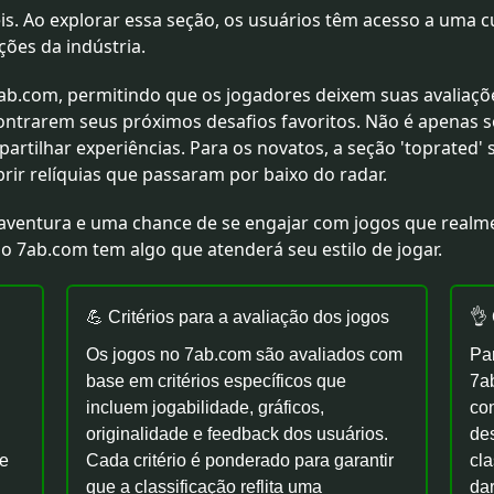
s. Ao explorar essa seção, os usuários têm acesso a uma c
ções da indústria.
 7ab.com, permitindo que os jogadores deixem suas avaliaçõ
trarem seus próximos desafios favoritos. Não é apenas sob
tilhar experiências. Para os novatos, a seção 'toprated' 
r relíquias que passaram por baixo do radar.
 aventura e uma chance de se engajar com jogos que realm
 o 7ab.com tem algo que atenderá seu estilo de jogar.
💪 Critérios para a avaliação dos jogos
👌
Os jogos no 7ab.com são avaliados com
Pa
base em critérios específicos que
7ab
incluem jogabilidade, gráficos,
co
i
originalidade e feedback dos usuários.
des
ue
Cada critério é ponderado para garantir
cla
que a classificação reflita uma
dar