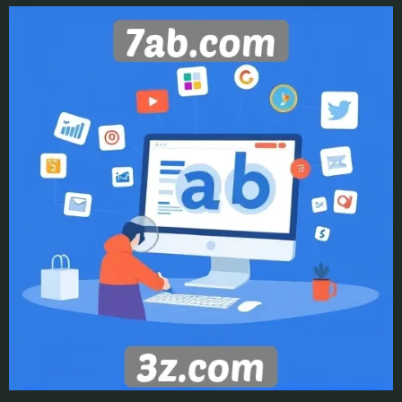
JOGOS
DE
MESA
PAGAMENTOS
ROLETA
POKER
ONLINE
BLACKJACK
MAIS