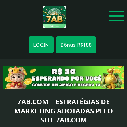
LOGIN
Bônus R$188
ESPORTES
VIRTUAIS
APOSTAS
MOBILE
7AB.COM | ESTRATÉGIAS DE
MARKETING ADOTADAS PELO
CAÇA-
SITE 7AB.COM
NÍQUEIS