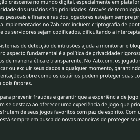
ão crescente no mundo digital, especialmente em platafo
cidade dos usuários são prioridades. Através de tecnologia
s pessoais e financeiras dos jogadores estejam sempre pr
ça implementados no 7ab.com incluem criptografia de pont
e os servidores sejam codificados, dificultando a intercepta
 e sistemas de detecção de intrusões ajuda a monitorar e bl
tro aspecto fundamental é a política de privacidade rigoro
os de maneira ética e transparente. No 7ab.com, os jogador
icar ou excluir seus dados a qualquer momento, garantind
orientações sobre como os usuários podem proteger suas co
 dois fatores.
 para prevenir fraudes e garantir que a experiência de jogo
se destaca ao oferecer uma experiência de jogo que prior
esfrutem de seus jogos favoritos com paz de espírito. Co
a está sempre em busca de novas maneiras de proteger se