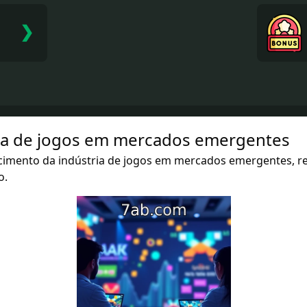
❯
ria de jogos em mercados emergentes
cimento da indústria de jogos em mercados emergentes, r
o.